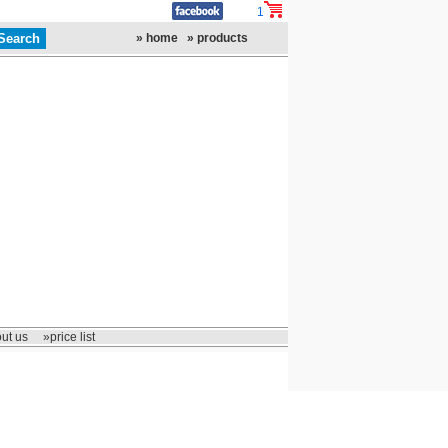
1
» home
» products
ut us
»price list