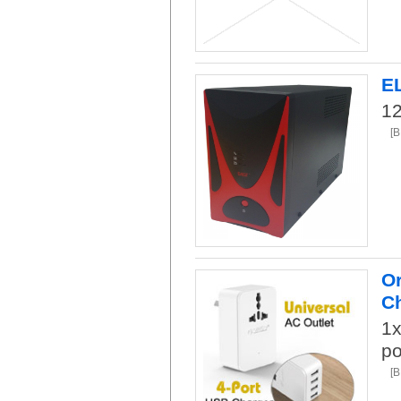
E
1
[
Or
Ch
1x
po
[