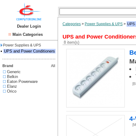
Categories
>
Power Supplies & UPS
>
UPS 
Dealer Login
Main Categories
UPS and Power Conditioner
8 item(s)
Power Supplies & UPS
▪
UPS and Power Conditioners
Be
Ma
Brand
All
Generic
Belkin
Eaton Powerware
[
Elanz
Orico
4
[