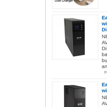
E
wi
Di
NE
AV
Di
ba
bu
an
[
E
wi
NE
AV