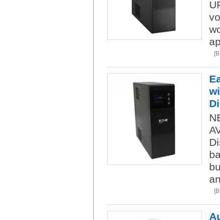
UP
vo
wo
ap
[
E
wi
Di
NE
AV
Di
ba
bu
an
[
Au